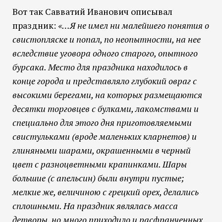
Вот так Савватий Иванович описывал
праздник:
«…Я не имел ни малейшего понятия о
свистопляске и попал, по неопытности, на нее
вследствие уговора одного старого, опытного
бурсака. Место для праздника находилось в
конце города и представляло глубокий овраг с
высокими берегами, на которых размещаются
десятки торговцев с булками, лакомствами и
специально для этого дня приготовляемыми
свистульками (вроде маленьких кларнетов) и
глиняными шарами, окрашенными в черный
цвет с разноцветными крапинками. Шары
большие (с апельсин) были внутри пустые;
мелкие же, величиною с грецкий орех, делались
сплошными. На праздник являлась масса
детворы, но много приходило и расфранченных