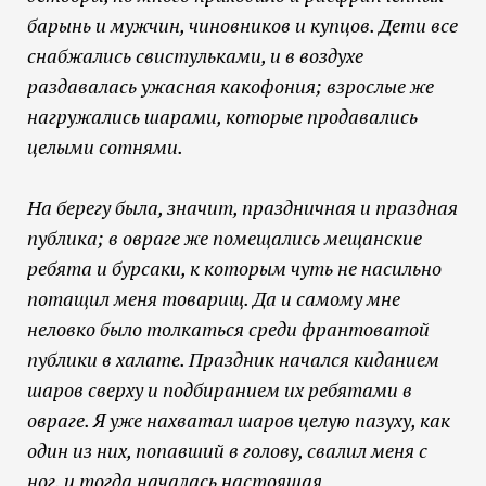
барынь и мужчин, чиновников и купцов. Дети все
снабжались свистульками, и в воздухе
раздавалась ужасная какофония; взрослые же
нагружались шарами, которые продавались
целыми сотнями.
На берегу была, значит, праздничная и праздная
публика; в овраге же помещались мещанские
ребята и бурсаки, к которым чуть не насильно
потащил меня товарищ. Да и самому мне
неловко было толкаться среди франтоватой
публики в халате. Праздник начался киданием
шаров сверху и подбиранием их ребятами в
овраге. Я уже нахватал шаров целую пазуху, как
один из них, попавший в голову, свалил меня с
ног, и тогда началась настоящая