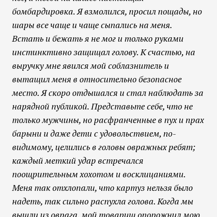
бомбардировка. Я взмолился, просил пощады, но
шары все чаще и чаще сыпались на меня.
Встать и бежать я не мог и только руками
инстинктивно защищал голову. К счастью, на
выручку мне явился мой соблазнитель и
вытащил меня в относительно безопасное
место. Я скоро отдышался и стал наблюдать за
нарядной публикой. Представьте себе, что не
только мужчины, но расфранченные в пух и прах
барыни и даже дети с удовольствием, по-
видимому, целились в головы овражных ребят;
каждый меткий удар встречался
поощрительным хохотом и восклицаниями.
Меня так отхлопали, что картуз нельзя было
надеть, так сильно распухла голова. Когда мы
вышли из оврага, мой товарищ опорожнил мою