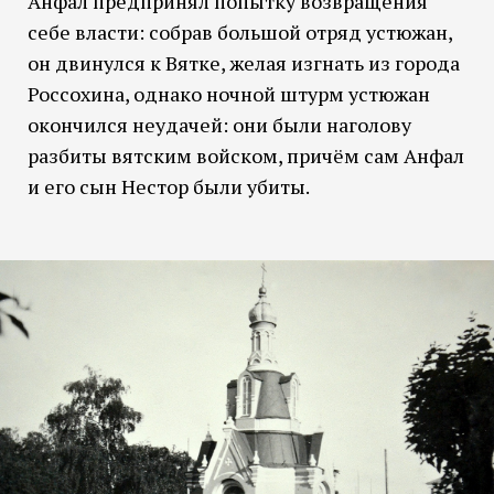
Анфал предпринял попытку возвращения
себе власти: собрав большой отряд устюжан,
он двинулся к Вятке, желая изгнать из города
Россохина, однако ночной штурм устюжан
окончился неудачей: они были наголову
разбиты вятским войском, причём сам Анфал
и его сын Нестор были убиты.