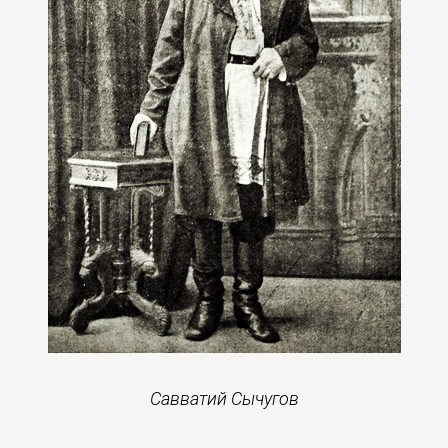
Савватий Сычугов