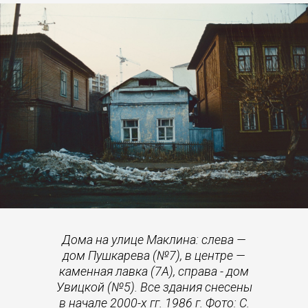
Дома на улице Маклина: слева —
дом Пушкарева (№7), в центре —
каменная лавка (7А), справа - дом
Увицкой (№5). Все здания снесены
в начале 2000-х гг. 1986 г. Фото: С.