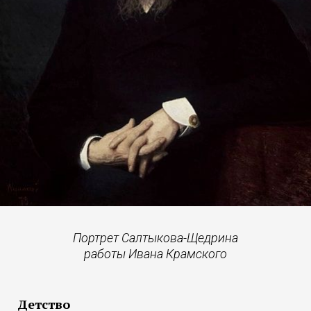
Портрет Салтыкова-Щедрина
работы Ивана Крамского
Детство