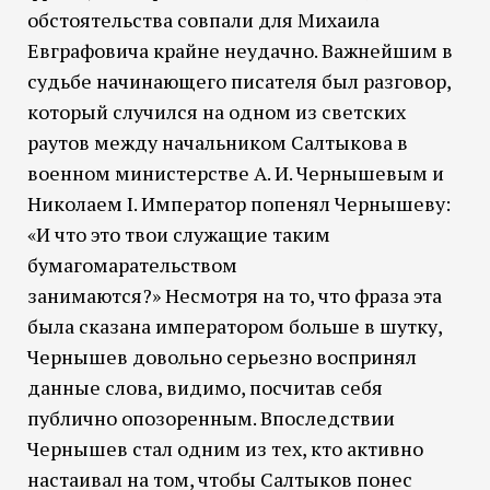
обстоятельства совпали для Михаила
Евграфовича крайне неудачно. Важнейшим в
судьбе начинающего писателя был разговор,
который случился на одном из светских
раутов между начальником Салтыкова в
военном министерстве А. И. Чернышевым и
Николаем I. Император попенял Чернышеву:
«И что это твои служащие таким
бумагомарательством
занимаются?» Несмотря на то, что фраза эта
была сказана императором больше в шутку,
Чернышев довольно серьезно воспринял
данные слова, видимо, посчитав себя
публично опозоренным. Впоследствии
Чернышев стал одним из тех, кто активно
настаивал на том, чтобы Салтыков понес