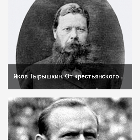
Яков Тырышкин. От крестьянского сына до пароходного магната