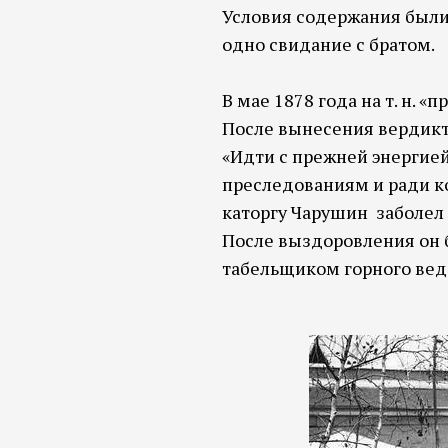
Условия содержания были 
одно свидание с братом.
В мае 1878 года на т. н. 
После вынесения вердикт
«Идти с прежней энергией
преследованиям и ради ко
каторгу Чарушин заболел 
После выздоровления он 
табельщиком горного ведо