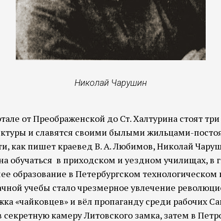
Николай Чарушин
ртале от Преображенской до Ст. Халтурина стоят три
ектуры и славятся своими былыми жильцами-постоя
и, как пишет краевед В. А. Любимов, Николай Чару
на обучаться в приходском и уездном училищах, в 
е образование в Петербургском технологическом ин
ачной учебы стало чрезмерное увлечение революц
а «чайковцев» и вёл пропаганду среди рабочих Санк
в секретную камеру Литовского замка, затем в Петр