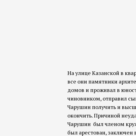
На улице Казанской в ква
все они памятники архит
домов и проживал в юност
чиновником, отправил сы
Чарушин получить и высше
окончить. Причиной неуд
Чарушин был членом кружк
был арестован, заключен 