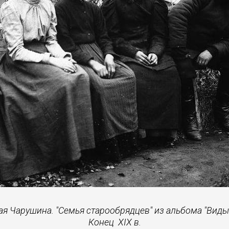
я Чарушина. "Семья старообрядцев" из альбома "Виды 
Конец XIX в.