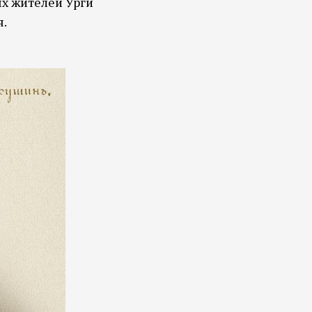
ых жителей Урги
я.