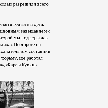
иколаю разрешили всего
девяти годам каторги.
люционным завещанием»:
которой мы подверглись
доха». По дороге на
сознательном состоянии.
тюрьму, где работал
», «Кара и Кукиш».