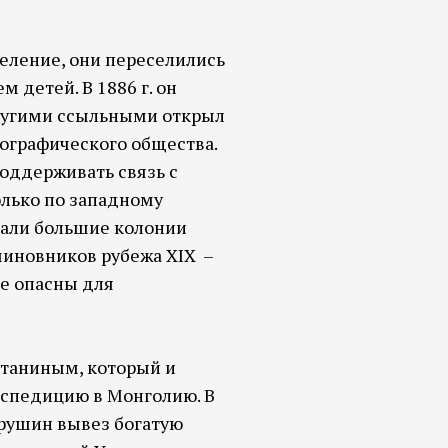
селение, они переселились
 детей. В 1886 г. он
 другими ссыльными открыл
еографического общества.
оддерживать связь с
лько по западному
овали большие колонии
 чиновников рубежа XIX –
не опасны для
отаниным, который и
кспедицию в Монголию. В
Чарушин вывез богатую