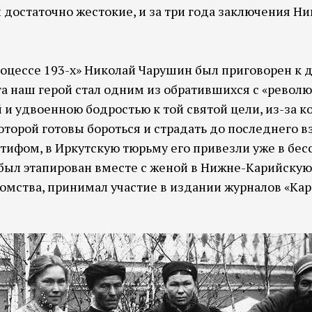
достаточно жестокие, и за три года заключения Н
«процессе 193-х» Николай Чарушин был приговорен к 
а наш герой стал одним из обратившихся с «рево
 и удвоенною бодростью к той святой цели, из-за 
торой готовы бороться и страдать до последнего вз
тифом, в Иркутскую тюрьму его привезли уже в бес
был этапирован вместе с женой в Нижне-Карийскую 
мства, принимал участие в издании журналов «Кара