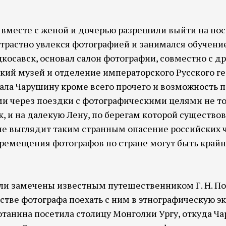
у вместе с женой и дочерью разрешили выйти на по
страстно увлекся фотографией и занимался обучением
цкосавск, основал салон фотографии, совместно с
кий музей и отделение императорского Русского г
ала Чарушину кроме всего прочего и возможность п
 через поездки с фотографическими целями не то
ск, и на далекую Лену, по берегам которой существ
 не выглядит таким странным опасение российских
«перемещения фотографов по стране могут быть край
и замечены известным путешественником Г. Н. П
стве фотографа поехать с ним в этнографическую э
 Потанина посетила столицу Монголии Ургу, откуда 