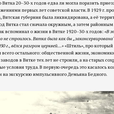
 Вятка 20–30-х годов едва ли могла поразить прие
жениями первых лет советской власти. В 1929 г. п
 Вятская губерния была ликвидирована, а её терри
од Вятка стал сначала окружным, а затем районным
так вспоминал о жизни в Вятке 1920–30-х годов:
«В э
 не строилось. Вятка была как бы „законсервирована“ 
30 г., вёлся разгром церквей…»
«Штиль», про который 
 и всего остального: общественной жизни, экономи
аводов в Вятке тех лет не строили, а на старых со
 условия труда. В первую очередь это касалось к
и на экскурсию импульсивного Демьяна Бедного.