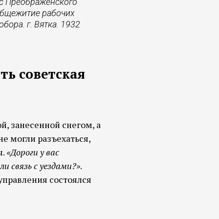
ус Преображенского
 общежитие рабочих
ора. г. Вятка. 1932
сть советская
й, занесенной снегом, а
не могли разъехаться,
ы.
«Дороги у вас
и связь с уездами?»
.
управления состоялся