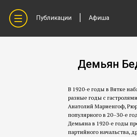
Публикации
Афиша
Демьян Бе
В 1920-е годы в Вятке на
разные годы с гастролям
Анатолий Мариенгоф, Рюр
популярного в 20–30-е год
Демьяна в 1920-е годы п
партийного начальства, д