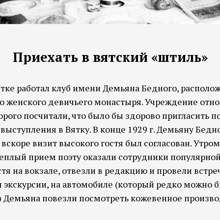
Приехать в вятский «штиль»
Вятке работал клуб имени Демьяна Бедного, располо
 женского девичьего монастыря. Учреждение отно
рого посчитали, что было бы здорово пригласить по
я выступления в Вятку. В конце 1929 г. Демьяну Бед
вскоре визит высокого гостя был согласован. Утром 
еплый прием поэту оказали сотрудники популярной 
тя на вокзале, отвезли в редакцию и провели встре
я экскурсии, на автомобиле (который редко можно б
) Демьяна повезли посмотреть кожевенное произво