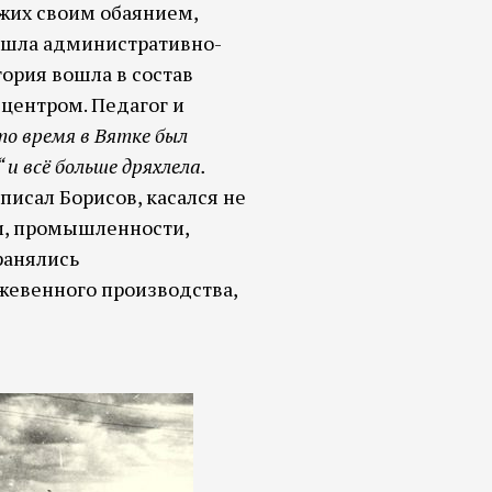
зжих своим обаянием,
рошла административно-
тория вошла в состав
 центром. Педагог и
то время в Вятке был
и всё больше дряхлела.
писал Борисов, касался не
ки, промышленности,
хранялись
ожевенного производства,