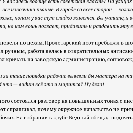
 У вас здесь вообще есть советская власть? На улицах
 все извозчики пьяные. В городе со всех сторон — колок
оже, попам у вас тут сладко живется. Вы учтите, я вс
ти, на ком вошь ползает, придавить и раздавить эту в
повели по цехам. Пролетарский поэт пребывал в шок
л ручным, работа велась в отвратительных антисан
ал кричать на заводскую администрацию, сопровож
и за такие порядки рабочие вывезли бы мастера на та
И что — видит всё это и мирится? Ну дела!
ного состоялся разговор на повышенных тонах с и
оэт спрашивал, почему окружное начальство не при
очих. На собрании в клубе Бедный обещал поднять