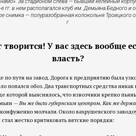
инамо». За стадионом слева — бывший келейный корп
-е гг. в нем располагался клуб им. Демьяна Бедного и
ре снимка — полуразобранная колокольня Троицкого соб
г.
т творится! У вас здесь вообще е
власть?
 по пути на завод. Дорога к предприятию была узко
ло попался обоз. Два транспортных средства никак 
оде которой выяснилось, что извозчики крепко пьян
емьян
— Вы же были губернским центром. Как же держал
онфуженно молчали. Около вахрушевского заводо
 стал жестко критиковать вятские порядки: