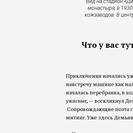
Вид на стадион «Д
монастыря, в 1930
кожзаводов. В цент
Что у вас ту
Приключения начались уже
навстречу машине как наз
началась перебранка, в х
ужасные,
— воскликнул Д
Сопровождающие поэта ск
митинг. Уже здесь Демьян