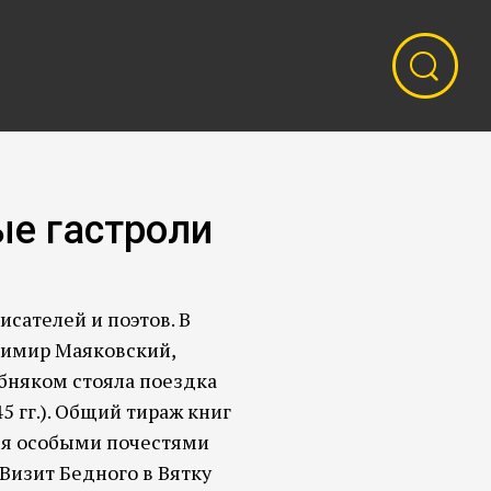
е гастроли
сателей и поэтов. В
димир Маяковский,
бняком стояла поездка
5 гг.). Общий тираж книг
лся особыми почестями
Визит Бедного в Вятку