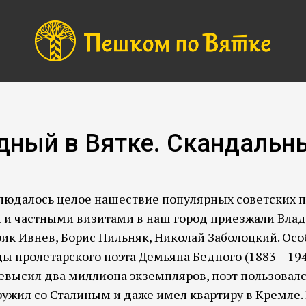
дный в Вятке. Скандальны
блюдалось целое нашествие популярных советских пи
и и частными визитами в наш город приезжали Вла
ик Ивнев, Борис Пильняк, Николай Заболоцкий. Осо
ы пролетарского поэта Демьяна Бедного (1883 – 194
ревысил два миллиона экземпляров, поэт пользова
ружил со Сталиным и даже имел квартиру в Кремле. 