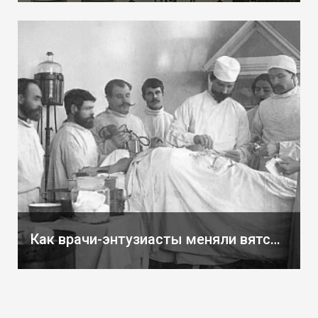
Как врачи-энтузиасты меняли вятскую жизнь. Обществу врачей – 150 лет.